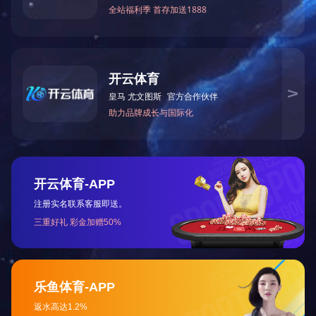
新 春 贺 词 ！
2025/1/28 9:46:40
灵蛇献瑞，岁序更新。在这辞
大家在过去一年里，与威华同
同心致远 · 坚毅前行
2025/1/26 20:43:23
律转鸿钧，新元肇启。2025年1
团拜会在威华园圆满举行。集
奖获得者以及先进工作者代表