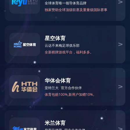
当前位置：
华体会·官方版网站登录入口
>
华体会·官方版网站登录入口
>
集团
集团动态
业务动态
媒体焦点
视频中
人人讲安全、个个会应急
2025/6/17 17:08:38
2025年6月是第24个全国
升安全管理水平，集团公司以“