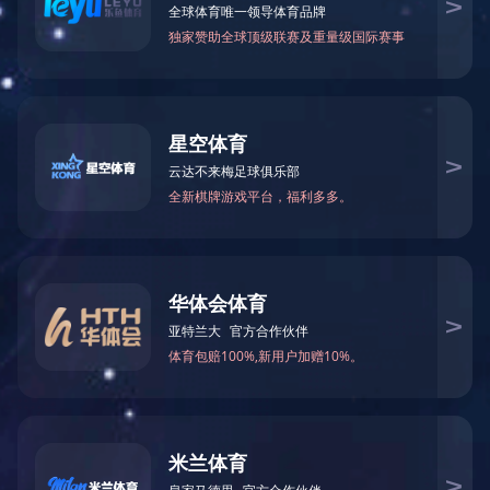
您当前的位置：华体会·官方版网站登录入口 > IT电子产品
生产：各类高稳定高性能FR-4覆铜板和商品粘结片（PP片），产品覆
应用于汽车
电子、消费电子、工业工控 、医疗 、航空航天、通讯、大数